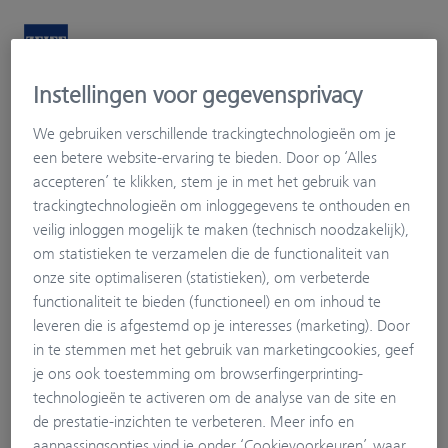
Instellingen voor gegevensprivacy
Vingerhoets-Optics
Uw ogen. Onze passie.
We gebruiken verschillende trackingtechnologieën om je
Mijn Kijkprofiel
een betere website-ervaring te bieden. Door op ‘Alles
accepteren’ te klikken, stem je in met het gebruik van
trackingtechnologieën om inloggegevens te onthouden en
veilig inloggen mogelijk te maken (technisch noodzakelijk),
om statistieken te verzamelen die de functionaliteit van
onze site optimaliseren (statistieken), om verbeterde
functionaliteit te bieden (functioneel) en om inhoud te
leveren die is afgestemd op je interesses (marketing). Door
in te stemmen met het gebruik van marketingcookies, geef
je ons ook toestemming om browserfingerprinting-
technologieën te activeren om de analyse van de site en
de prestatie-inzichten te verbeteren. Meer info en
aanpassingsopties vind je onder ‘Cookievoorkeuren’, waar