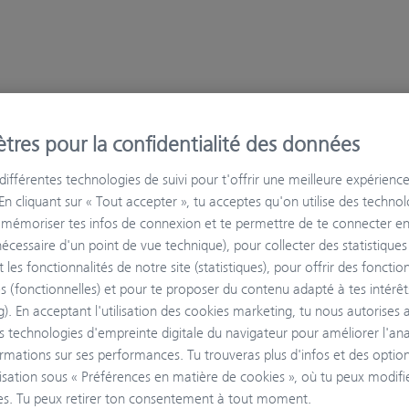
tres pour la confidentialité des données
 différentes technologies de suivi pour t'offrir une meilleure expérienc
En cliquant sur « Tout accepter », tu acceptes qu'on utilise des techno
l
r mémoriser tes infos de connexion et te permettre de te connecter e
nécessaire d'un point de vue technique), pour collecter des statistiques
 les fonctionnalités de notre site (statistiques), pour offrir des fonctio
s (fonctionnelles) et pour te proposer du contenu adapté à tes intérêt
). En acceptant l'utilisation des cookies marketing, tu nous autorises a
s technologies d'empreinte digitale du navigateur pour améliorer l'ana
ormations sur ses performances. Tu trouveras plus d'infos et des optio
isation sous « Préférences en matière de cookies », où tu peux modifie
s. Tu peux retirer ton consentement à tout moment.