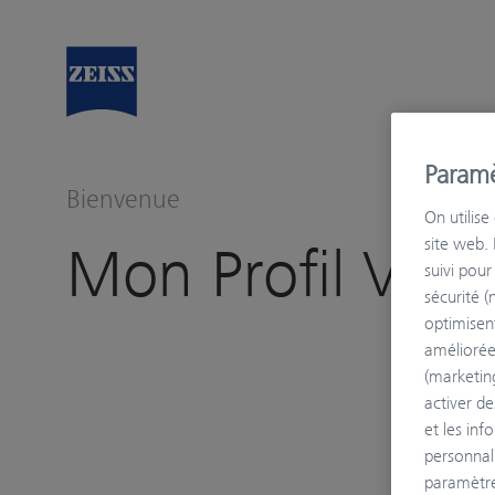
Paramè
Bienvenue
On utilise
site web. 
Mon Profil Visue
suivi pou
sécurité (
optimisent
améliorée
(marketing
activer de
et les inf
personnal
paramètre