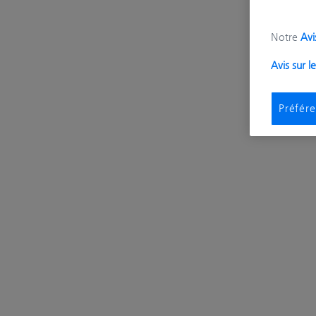
Notre
Avi
Avis sur l
Préfér